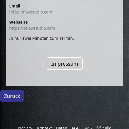
Email
info@bflowstudio.com
Webseite
https://bflowstudio.com
In nur zwei Minuten zum Termin.
Impressum
Kontakt
Daten
AGB
SMS
Problem?
ⓑfStudio